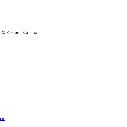
220 Keçiören/Ankara
.tr