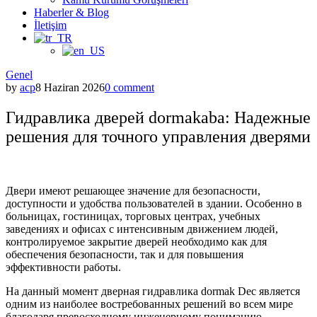
Haberler & Blog
İletişim
Posted
Genel
in
by
acp
8 Haziran 2026
0 comment
Гидравлика дверей dormakaba: Надежные
решения для точного управления дверями
Двери имеют решающее значение для безопасности,
доступности и удобства пользователей в здании. Особенно в
больницах, гостиницах, торговых центрах, учебных
заведениях и офисах с интенсивным движением людей,
контролируемое закрытие дверей необходимо как для
обеспечения безопасности, так и для повышения
эффективности работы.
На данный момент дверная гидравлика dormak Dec является
одним из наиболее востребованных решений во всем мире
благодаря превосходному инженерному пониманию,