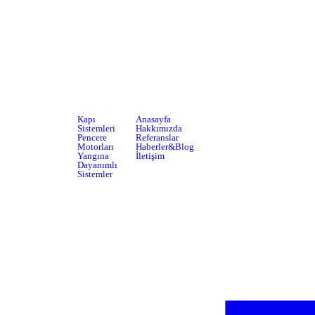
Ürünler
Menü
Bizimle
Kapı
Anasayfa
iletişime
Sistemleri
Hakkımızda
geçin
Pencere
Referanslar
Motorları
Haberler&Blog
Ovacık
Yangına
İletişim
Alüminyumcular
Dayanımlı
Sistemler
Sanayi
Sitesi,
2037.
Sk.
No:42/A,
06220
Keçiören/Ankara