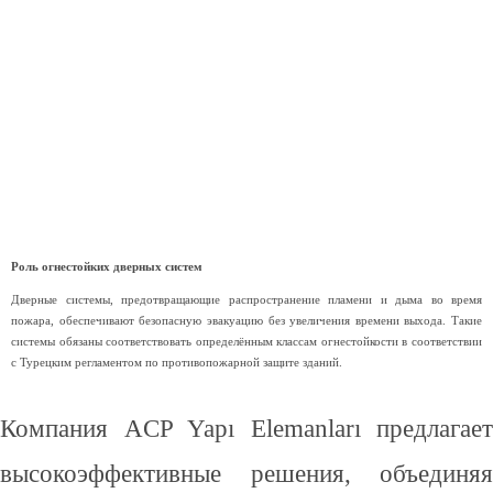
экстренных ситуациях. Огнестойкие остеклённые системы одновременно удовлетворяют обе потребности,
что делает их идеальным решением для современных проектов.
Роль огнестойких дверных систем
Дверные системы, предотвращающие распространение пламени и дыма во время
пожара, обеспечивают безопасную эвакуацию без увеличения времени выхода. Такие
системы обязаны соответствовать определённым классам огнестойкости в соответствии
с Турецким регламентом по противопожарной защите зданий.
Компания ACP Yapı Elemanları предлагает
высокоэффективные решения, объединяя