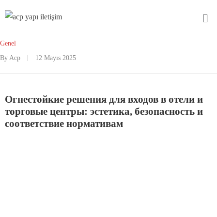
Genel
By
Acp
12 Mayıs 2025
Огнестойкие решения для входов в отели и
торговые центры: эстетика, безопасность и
соответствие нормативам
В зданиях с высоким трафиком людей, таких как отели, больницы и торговые центры, дверные системы
играют двойную роль — они формируют архитектурную эстетику здания и обеспечивают безопасность в