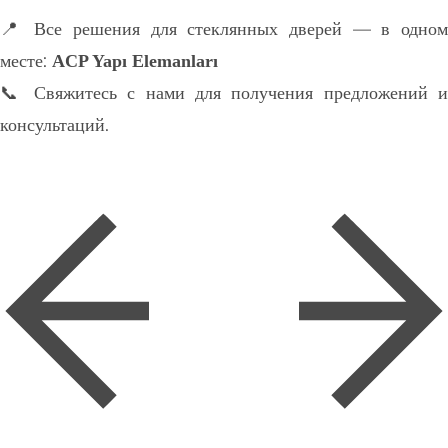
📍 Все решения для стеклянных дверей — в одном
месте:
ACP Yapı Elemanları
📞 Свяжитесь с нами для получения предложений и
консультаций.
Sonraki
Yangına Dayanıklı Cam Sisteml
Önceki
dormakab