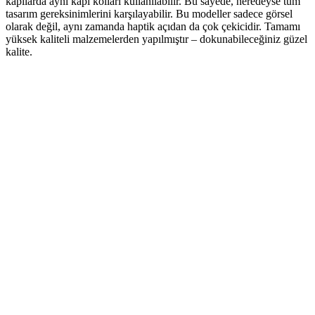
kapılarda aynı kapı kolları kullanılabilir. Bu sayede, neredeyse tüm
tasarım gereksinimlerini karşılayabilir. Bu modeller sadece görsel
olarak değil, aynı zamanda haptik açıdan da çok çekicidir. Tamamı
yüksek kaliteli malzemelerden yapılmıştır – dokunabileceğiniz güzel
kalite.