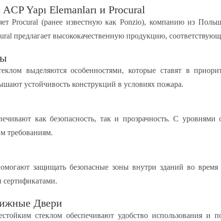
CP Yapı Elemanları и Procural
ляет Procural (ранее известную как Ponzio), компанию из По
ocural предлагает высококачественную продукцию, соответству
мы
клом выделяются особенностями, которые ставят в приорите
ышают устойчивость конструкций в условиях пожара.
печивают как безопасность, так и прозрачность. С уровнями о
м требованиям.
омогают защищать безопасные зоны внутри зданий во время
и сертификатами.
вижные Двери
естойким стеклом обеспечивают удобство использования и п