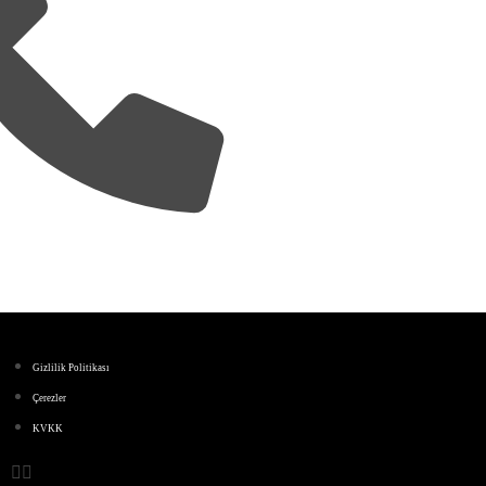
68
12
Gizlilik Politikası
Çerezler
KVKK