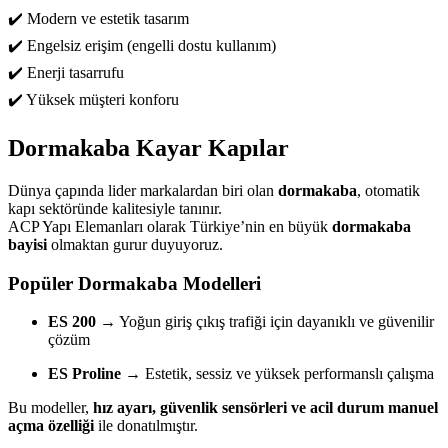
✔️ Modern ve estetik tasarım
✔️ Engelsiz erişim (engelli dostu kullanım)
✔️ Enerji tasarrufu
✔️ Yüksek müşteri konforu
Dormakaba Kayar Kapılar
Dünya çapında lider markalardan biri olan
dormakaba
, otomatik
kapı sektöründe kalitesiyle tanınır.
ACP Yapı Elemanları olarak Türkiye’nin en büyük
dormakaba
bayisi
olmaktan gurur duyuyoruz.
Popüler Dormakaba Modelleri
ES 200
→ Yoğun giriş çıkış trafiği için dayanıklı ve güvenilir
çözüm
ES Proline
→ Estetik, sessiz ve yüksek performanslı çalışma
Bu modeller,
hız ayarı, güvenlik sensörleri ve acil durum manuel
açma özelliği
ile donatılmıştır.