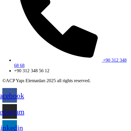
+90 312 348
68 68
+90 312 348 56 12
©ACP Yapı Elemanları 2025 all rights reserved.
acebook
nstagram
inkedin