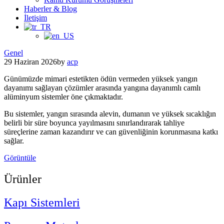
Haberler & Blog
İletişim
Posted
Genel
in
29 Haziran 2026
by
acp
Günümüzde mimari estetikten ödün vermeden yüksek yangın
dayanımı sağlayan çözümler arasında yangına dayanımlı camlı
alüminyum sistemler öne çıkmaktadır.
Bu sistemler, yangın sırasında alevin, dumanın ve yüksek sıcaklığın
belirli bir süre boyunca yayılmasını sınırlandırarak tahliye
süreçlerine zaman kazandırır ve can güvenliğinin korunmasına katkı
sağlar.
Görüntüle
Ürünler
Kapı Sistemleri