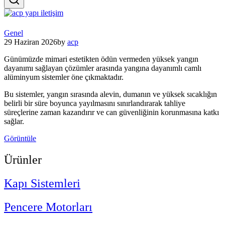
Menu
Posted
Genel
in
29 Haziran 2026
by
acp
Günümüzde mimari estetikten ödün vermeden yüksek yangın
dayanımı sağlayan çözümler arasında yangına dayanımlı camlı
alüminyum sistemler öne çıkmaktadır.
Bu sistemler, yangın sırasında alevin, dumanın ve yüksek sıcaklığın
belirli bir süre boyunca yayılmasını sınırlandırarak tahliye
süreçlerine zaman kazandırır ve can güvenliğinin korunmasına katkı
sağlar.
Görüntüle
Ürünler
Kapı Sistemleri
Pencere Motorları