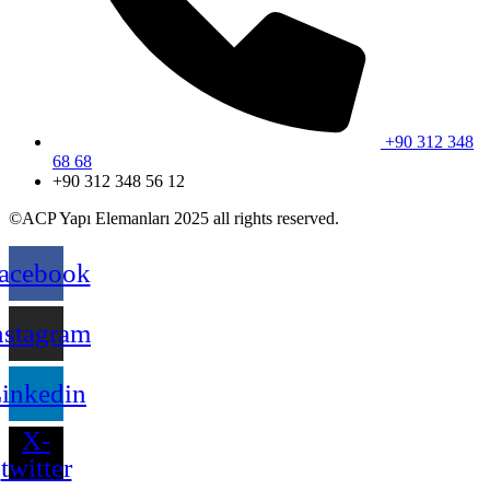
+90 312 348
68 68
+90 312 348 56 12
©ACP Yapı Elemanları 2025 all rights reserved.
acebook
nstagram
inkedin
X-
twitter