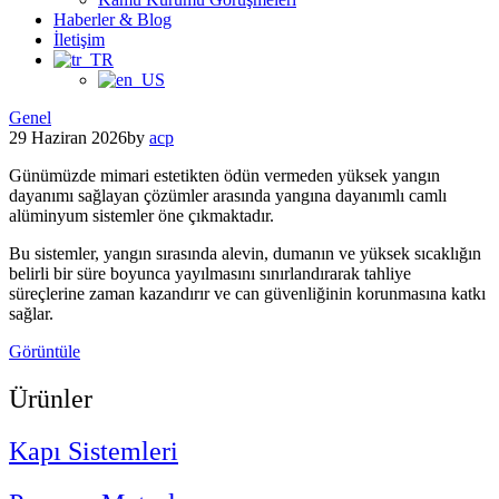
Haberler & Blog
İletişim
Posted
Genel
in
29 Haziran 2026
by
acp
Günümüzde mimari estetikten ödün vermeden yüksek yangın
dayanımı sağlayan çözümler arasında yangına dayanımlı camlı
alüminyum sistemler öne çıkmaktadır.
Bu sistemler, yangın sırasında alevin, dumanın ve yüksek sıcaklığın
belirli bir süre boyunca yayılmasını sınırlandırarak tahliye
süreçlerine zaman kazandırır ve can güvenliğinin korunmasına katkı
sağlar.
Görüntüle
Ürünler
Kapı Sistemleri