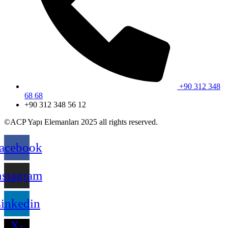
+90 312 348
68 68
+90 312 348 56 12
©ACP Yapı Elemanları 2025 all rights reserved.
acebook
nstagram
inkedin
X-