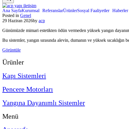
Ana Sayfa
Kurumsal
Referanslar
Ürünler
Sosyal Faaliyetler
Haberler
Posted in
Genel
29 Haziran 2026
by
acp
Günümüzde mimari estetikten ödün vermeden yüksek yangın dayanımı 
Bu sistemler, yangın sırasında alevin, dumanın ve yüksek sıcaklığın be
Görüntüle
Ürünler
Kapı Sistemleri
Pencere Motorları
Yangına Dayanımlı Sistemler
Menü