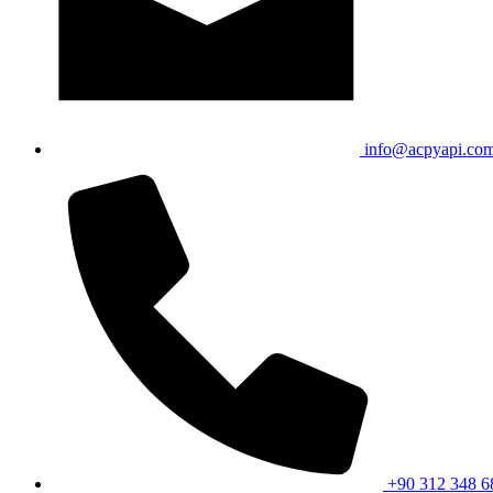
info@acpyapi.com
+90 312 348 6