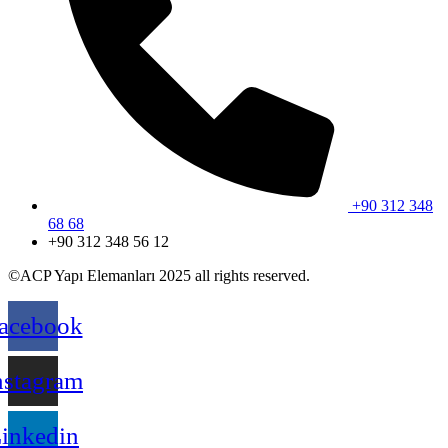
+90 312 348
68 68
+90 312 348 56 12
©ACP Yapı Elemanları 2025 all rights reserved.
acebook
nstagram
inkedin