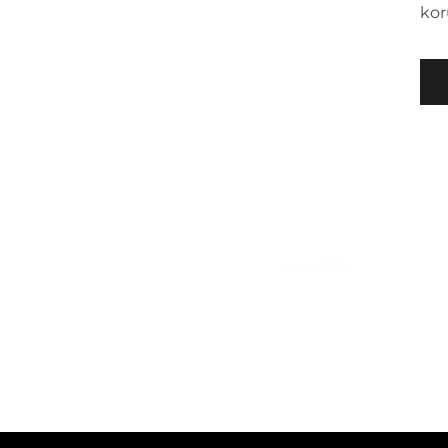
kor
Ürünler
Kapı Sistemleri
Pencere Motorları
Yangına Dayanımlı Siste