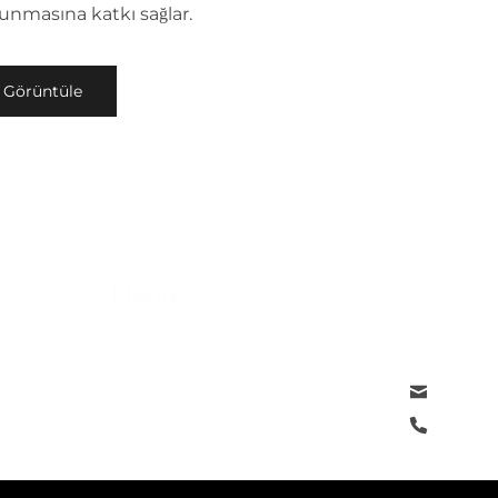
unmasına katkı sağlar.
Görüntüle
Menü
Bizimle 
Anasayfa
Ovacık Al
Hakkımızda
2037. Sk.
mler
Referanslar
Haberler&Blog
Keçiören
İletişim
info@acpy
+90 312 3
+90 312 3