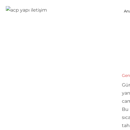
An
Gen
Gü
yan
cam
Bu 
sıc
tah